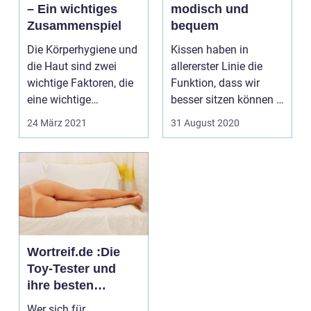
– Ein wichtiges
modisch und
Zusammenspiel
bequem
Die Körperhygiene und
Kissen haben in
die Haut sind zwei
allererster Linie die
wichtige Faktoren, die
Funktion, dass wir
eine wichtige
besser sitzen können -
Kombination bilden.
auf der Couch, im Se...
24 März 2021
31 August 2020
Nu...
Wortreif.de :Die
Toy-Tester und
ihre besten
Spielzeuge
Wer sich für