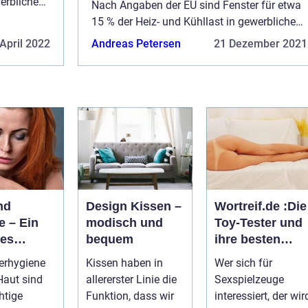
werblichen
Nach Angaben der EU sind Fenster für etwa
hngebäuden
15 % der Heiz- und Kühllast in gewerblichen
n Ene...
Gebäuden verantwortlich. In Wohngebäuden
April 2022
Andreas Petersen
21 Dezember 2021
sind Fenster für 30 % des gesamten Ene...
nd
Design Kissen –
Wortreif.de :Die
e – Ein
modisch und
Toy-Tester und
ges
bequem
ihre besten
menspiel
Spielzeuge
erhygiene
Kissen haben in
Wer sich für
Haut sind
allererster Linie die
Sexspielzeuge
htige
Funktion, dass wir
interessiert, der wir