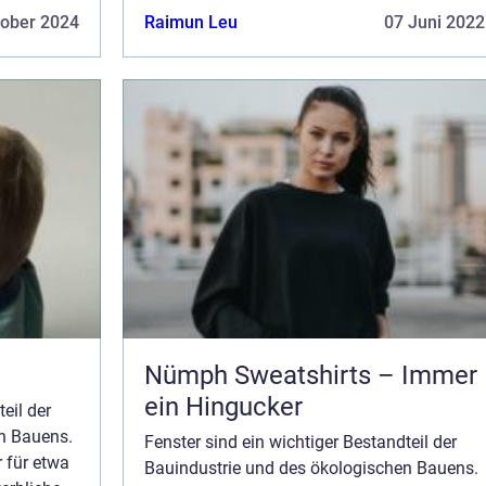
n Ene...
Gebäuden verantwortlich. In Wohngebäuden
tober 2024
Raimun Leu
07 Juni 2022
sind Fenster für 30 % des gesamten Ene...
Nümph Sweatshirts – Immer
ein Hingucker
eil der
n Bauens.
Fenster sind ein wichtiger Bestandteil der
 für etwa
Bauindustrie und des ökologischen Bauens.