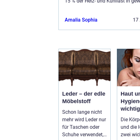
15 % der Heiz- und Kühllast in ge
Gebäuden verantwortlich. In Wo
sind Fenster für 30 % des gesamte
Amalia Sophia
17 
Leder – der edle
Haut u
Möbelstoff
Hygien
wichti
Schon lange nicht
Zusam
mehr wird Leder nur
Die Körp
für Taschen oder
und die 
Schuhe verwendet,
zwei wic