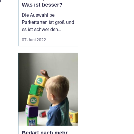
g
Was ist besser?
Die Auswahl bei
Parkettarten ist groß und
es ist schwer den
Überblick zu behalten
07 Juni 2022
und sich zu entscheiden
welches Holz man nun
verwenden soll. Ganz
klassisch Eiche oder
doch etwas gewagter
Bambus?
Bambusparkett – Der
ökologische Newcomer
Bambus i...
Bedarf nach mehr