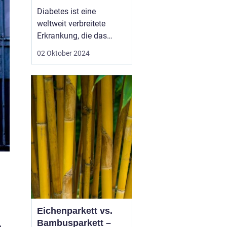
Diabetiker
Diabetes ist eine
weltweit verbreitete
Erkrankung, die das
tägliche Leben der
02 Oktober 2024
Betroffenen in vielerlei
Hinsicht beeinflusst. Ein
wichtiges, aber oft
übersehenes Element in
der Kontrolle und
Behandlung von
Diabetes betrifft die
Gesundheit de...
Eichenparkett vs.
Bambusparkett –