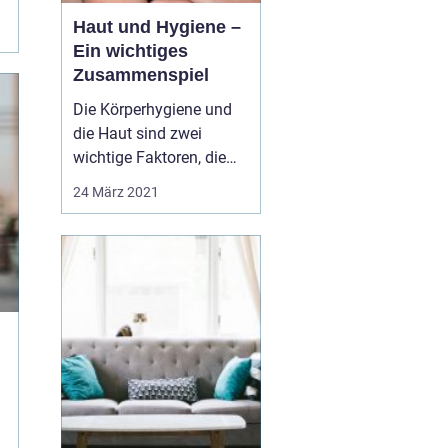
Haut und Hygiene –
Ein wichtiges
Zusammenspiel
Die Körperhygiene und
die Haut sind zwei
wichtige Faktoren, die
eine wichtige
24 März 2021
Kombination bilden. Nur
mit einer ausreichenden
Hygiene, kann die Haut
schonend gepflegt
werden. Dies ist
besonders bei der
Gesichtspflege wichtig.
Zu einer guten
Gesichts...