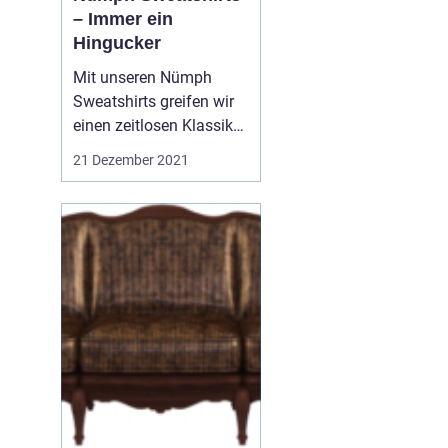
– Immer ein
Hingucker
Mit unseren Nümph
Sweatshirts greifen wir
einen zeitlosen Klassiker
auf. Denn Sweatshirts
21 Dezember 2021
sind aus der Modewelt
nicht mehr
wegzudenken.Ein
Sweatshirt lebt von der
Kombination. Mit einer
Jeans kann es sportlich
wirken, mit einer
Stoffhose dagegen...