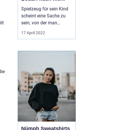
Spielzeug für sein Kind
scheint eine Sache zu
sein, von der man
lt
hundert verschiedene
17 April 2022
Stücke kaufen kann, sein
Kind jedoch trotz dem
nicht zufrieden damit ist.
Viele meinen hier, dass
die Kinder einfach gierig
sind und immer mehr
die
und mehr wo...
g
Nümph Sweatshirts