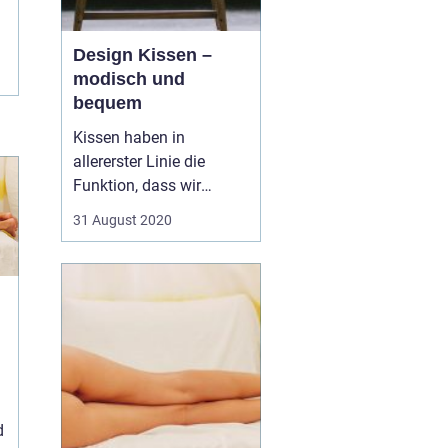
Design Kissen –
modisch und
bequem
Kissen haben in
allererster Linie die
Funktion, dass wir
besser sitzen können -
31 August 2020
auf der Couch, im Sessel
oder vielleicht auch auf
dem Boden. Im Bett
dienen sie dem
erholsamen Schlaf und
können bei aufrechter
Sitzposition auch prima
den Rücken stützen...
d