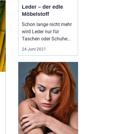
Leder – der edle
Möbelstoff
Schon lange nicht mehr
wird Leder nur für
Taschen oder Schuhe
verwendet, sondern auch
24 Juni 2021
für Möbel aller Art.
Ledermöbel sehen nicht
nur hochwertig aus,
sondern werten die
eigenen vier Wände
zusätzlich auf.
Schließlich handelt es
sich um einen qualitati...