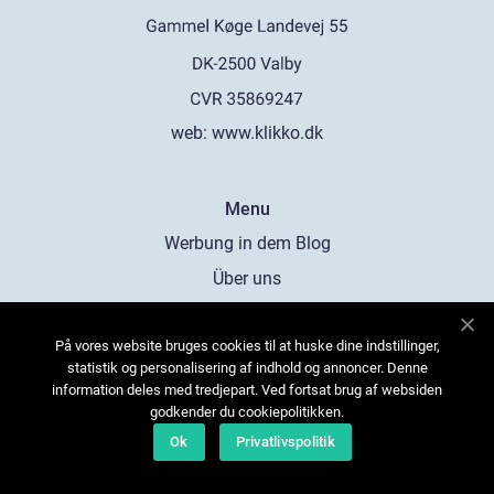
web:
www.klikko.dk
Menu
Werbung in dem Blog
Über uns
Cookies
På vores website bruges cookies til at huske dine indstillinger,
Kontaktiere uns
statistik og personalisering af indhold og annoncer. Denne
Sitemap
information deles med tredjepart. Ved fortsat brug af websiden
godkender du cookiepolitikken.
Ok
Privatlivspolitik